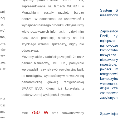
Systemy panoramiczne SMART EVO,
zaprezentowane na targach WCNDT w
System S
ej,
Monachium, zostały przyjęte bardzo
niezawodny
cji
dobrze. W odniesieniu do usprawnień i
ych
wydajności naszego produktu otrzymaliśmy
y',
Zaprojekt
wiele pozytywnych informacji, i dzięki nim
Danii, s
tna,
nasz dział produkcji, niesiony na fali
najleps
towa
szybkiego wzrostu sprzedaży, nigdy nie
najnowoc
emów
kompozyto
odpoczywa.
najwyższą 
sza
Możemy także z radością oznajmić, że nasz
niezawodny
zez
partner biznesowy, JME Ltd., pomyślnie
inwestycję
ów w
jakości m
wprowadził na rynek swój rewolucyjny łazik
rentgeno
do rurociągów, wyposażony w nowoczesną
kompozytow
panoramiczną głowicę rentgenowską
wymagani
dzięki cz
SMART EVO. Klienci już korzystają z
zastosow
podwyższonej wydajności systemu.
zapylonych 
enia
ość
750 W
ramu
Moc
oraz zaawansowany
Sprawniejs