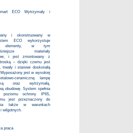
mart ECO Wytrzymały i
owany i skonstruowany w
ystem ECO wykorzystuje
ze elementy, w tym
ześniejsze materiały
we, i jest zmontowany z
troską – dzięki czemu jest
, trwały i stanowi doskonałą
. Wyposażony jest w wysokiej
etalowo-ceramiczną lampę
wską oraz wytrzymałą,
ą obudowę. System spełnia
a poziomu ochrony IP65,
emu jest przeznaczony do
ania także w warunkach
i wilgotnych.
za praca