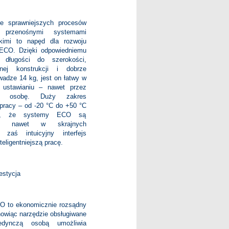
e sprawniejszych procesów
przenośnymi systemami
kimi to napęd dla rozwoju
ECO. Dzięki odpowiedniemu
i długości do szerokości,
znej konstrukcji i dobrze
wadze 14 kg, jest on łatwy w
 ustawianiu – nawet przez
zą osobę. Duży zakres
 pracy – od -20 °C do +50 °C
a, że systemy ECO są
ne nawet w skrajnych
 zaś intuicyjny interfejs
teligentniejszą pracę.
estycja
 to ekonomicznie rozsądny
nowiąc narzędzie obsługiwane
edynczą osobą umożliwia