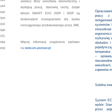
nowo
zasilacz który umożliwia ekonomiczną i
dzeń
wydajną pracę, stanowią cechy, dzięki
Opracowani
mian
którym SMART EVO 200P i 300P są
pracy z 
 tym
doskonałymi rozwiązaniami dla łazika
rentgenows
ość
systemów 
rurociągowego produkowanego przez JME.
stosunkow
ęki
ergonomic
EVO,
rozłożonej 
ska
Więcej informacji znajdziecie państwo
obsłudze i
pojedync
ziej
na
www.eis.poznan.pl
temperatur
– sprawi
niezawod
warunkach,
zapewnia in
Solidna inw
System ECO
wybór: Sta
przez poj