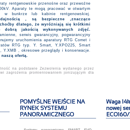
araty rentgenowskie przenośne oraz przewoźne
00kV. Aparaty te mogą pracować w otwartym
" w bunkrze lub kabinie rentgenowskiej.
dajnością , są bezpieczne ,znacząco
choćby dlatego, że wyróżniają się krótkimi
 dobrą jakością wykonywanych zdjęć.
amienne, serwis gwarancyjny, pogwarancyjny
onujemy uruchomienia aparatury RTG Comet i
aratów RTG typ. Y. Smart, Y.XPO225, Smart
Y.XMB , okresowe przeglądy i konserwacje.
naszą ofertą.
alność na podstawie Zezwolenia wydanego przez
owi zagrożenia promieniowaniem jonizującym dla
POMYŚLNE WEJŚCIE NA
Waga 14k
RYNEK SYSTEMU
nowej ser
PANORAMICZNEGO
ECO160/