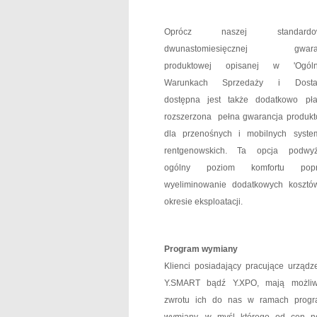
Oprócz naszej standardow
dwunastomiesięcznej gwaran
produktowej opisanej w 'Ogóln
Warunkach Sprzedaży i Dostaw
dostępna jest także dodatkowo pła
rozszerzona pełna gwarancja produk
dla przenośnych i mobilnych syst
rentgenowskich. Ta opcja podwyż
ogólny poziom komfortu popr
wyeliminowanie dodatkowych koszt
okresie eksploatacji.
Program wymiany
Klienci posiadający pracujące urządz
Y.SMART bądź Y.XPO, mają możliw
zwrotu ich do nas w ramach prog