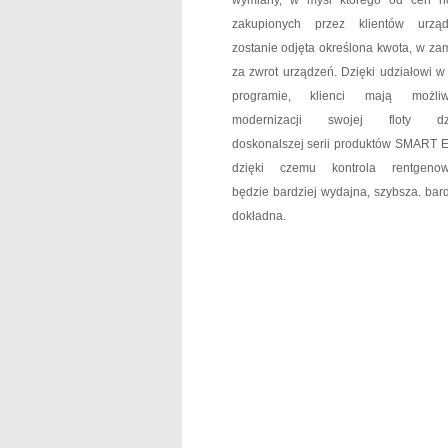
wymiany, w myśl którego od cen 
zakupionych przez klientów urzą
zostanie odjęta określona kwota, w za
za zwrot urządzeń. Dzięki udziałowi w
programie, klienci mają możliw
modernizacji swojej floty dzi
doskonalszej serii produktów SMART 
dzięki czemu kontrola rentgenow
będzie bardziej wydajna, szybsza. bard
dokładna.